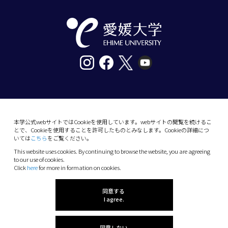
〒790-8577愛媛県松山市道後樋又10番13号
tel. 089-927-9000
本学公式webサイトではCookieを使用しています。webサイトの閲覧を続けるこ
とで、Cookieを使用することを許可したものとみなします。Cookieの詳細につ
10-13 Dogo-Himata, Matsuyama, Ehime 790-
いては
こちら
をご覧ください。
8577 Japan
This website uses cookies. By continuing to browse the website, you are agreeing
Phone: +81 89-927-9000
to our use of cookies.
Click
here
for more in formation on cookies.
(C) 2026 Ehime University.
同意する
I agree.
同意しない