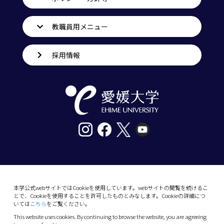
教職員用メニュー
採用情報
〒790-8577愛媛県松山市道後樋又10番13号
tel. 089-927-9000
本学公式webサイトではCookieを使用しています。webサイトの閲覧を続けるこ
とで、Cookieを使用することを許可したものとみなします。Cookieの詳細につ
10-13 Dogo-Himata, Matsuyama, Ehime 790-
いては
こちら
をご覧ください。
8577 Japan
This website uses cookies. By continuing to browse the website, you are agreeing
Phone: +81 89-927-9000