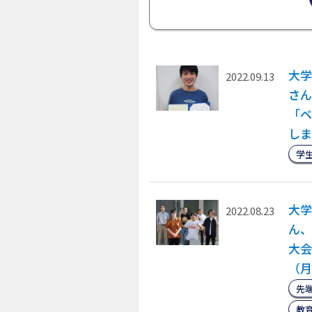
大学
2022.09.13
さん
「ベ
しま
学
大学
2022.08.23
ん、
大会
（月
先
教