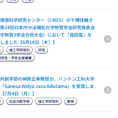
環境科学研究センター（CMES）の千種佳織さ
第24回日本内分泌撹乱化学物質学会研究発表会
学物質3学会合同大会）において「森田賞」を
しました【6月16日（木）】
生
理工学研究科
研究
端研究・学術支援機構
会共創学部の榊原正幸教授が、バンドン工科大学
Ganesa Widya Jasa Adiutama」を受賞しま
【7月4日（月）】
究
社会共創学部
理工学研究科
教育