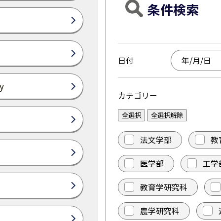
条件検索
日付
y
カテゴリー
全選択
全選択解除
法文学部
教
医学部
工学
教育学研究科
農学研究科