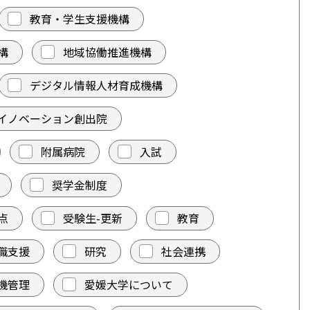
教育・学生支援機構
構
地域協働推進機構
デジタル情報人材育成機構
イノベーション創出院
附属病院
入試
奨学金制度
点
受験生-更新
教育
職支援
研究
社会連携
機管理
愛媛大学について