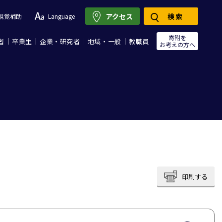
アクセス
検索
視覚補助
Language
寄附を
者
卒業生
企業・研究者
地域・一般
教職員
お考えの方へ
印刷する