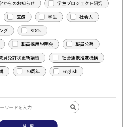
学からのお知らせ
学生プロジェクト研究
医療
学生
社会人
ング
SDGs
職員採用説明会
職員公募
教員免許状更新講習
社会連携推進機構
構
70周年
English
検 索