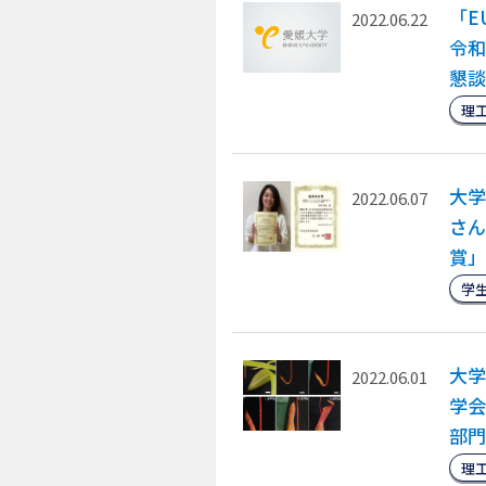
「
2022.06.22
令和
懇談
理
大学
2022.06.07
さん
賞」
学
大学
2022.06.01
学会
部門
理