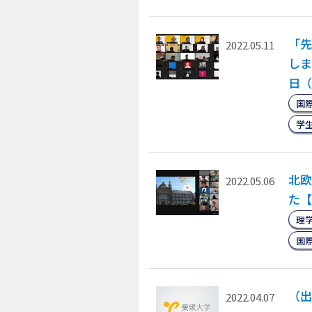
「先
2022.05.11
しま
日（
国
学
北欧
2022.05.06
た【
理
国
（出
2022.04.07