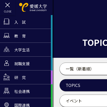
入 試
教 育
TOPI
大学生活
就職支援
一覧（新着順）
研 究
TOPICS
社会連携
イベント
国際連携