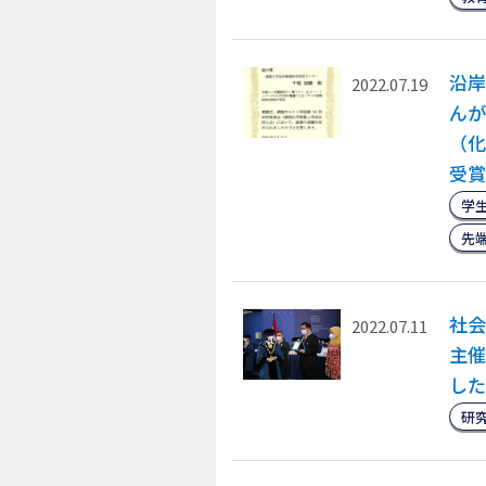
沿岸
2022.07.19
んが
（化
受賞
学
先
社
2022.07.11
主催「
した
研