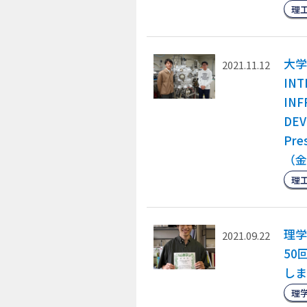
理
大学
2021.11.12
INT
INF
DE
Pr
（金
理
理学
2021.09.22
50
しま
理