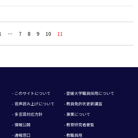
1
…
7
8
9
10
11
- このサイトについて
- 愛媛大学職員採用について
- 音声読み上げについて
- 教員免許状更新講習
- 多言語対応方針
- 兼業について
- 情報公開
- 教育研究者要覧
- 通報窓口
- 教職員用