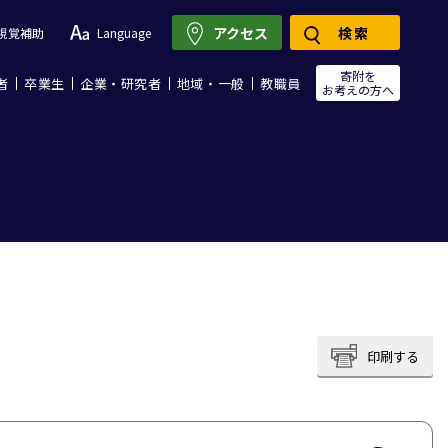
アクセス
検索
視覚補助
Language
寄附を
者
卒業生
企業・研究者
地域・一般
教職員
お考えの方へ
印刷する