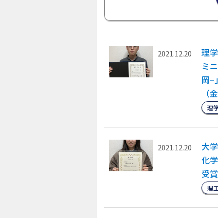
理学
2021.12.20
ミニ
岡–
（金
理
大学
2021.12.20
化学
受賞
理