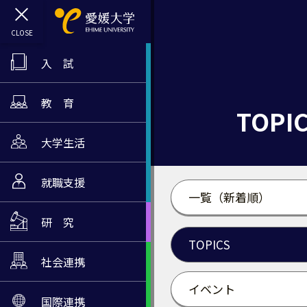
入 試
教 育
TOPI
大学生活
就職支援
一覧（新着順）
研 究
TOPICS
社会連携
イベント
国際連携