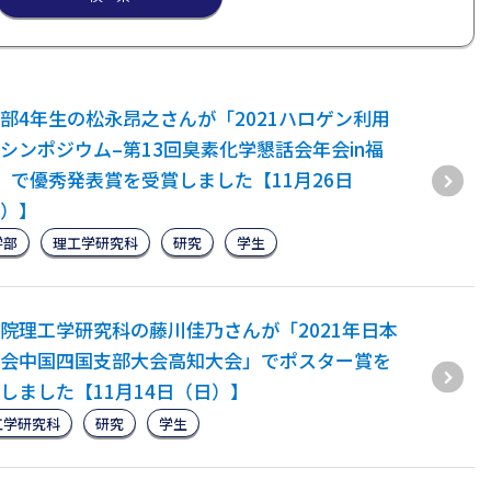
部4年生の松永昂之さんが「2021ハロゲン利用
シンポジウム–第13回臭素化学懇話会年会in福
」で優秀発表賞を受賞しました【11月26日
）】
学部
理工学研究科
研究
学生
院理工学研究科の藤川佳乃さんが「2021年日本
会中国四国支部大会高知大会」でポスター賞を
しました【11月14日（日）】
工学研究科
研究
学生