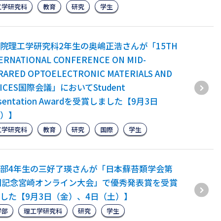
工学研究科
教育
研究
学生
院理工学研究科2年生の奥嶋正浩さんが「15TH
ERNATIONAL CONFERENCE ON MID-
RARED OPTOELECTRONIC MATERIALS AND
VICES国際会議」においてStudent
esentation Awardを受賞しました【9月3日
）】
工学研究科
教育
研究
国際
学生
部4年生の三好了瑛さんが「日本蘚苔類学会第
回記念宮崎オンライン大会」で優秀発表賞を受賞
した【9月3日（金）、4日（土）】
学部
理工学研究科
研究
学生