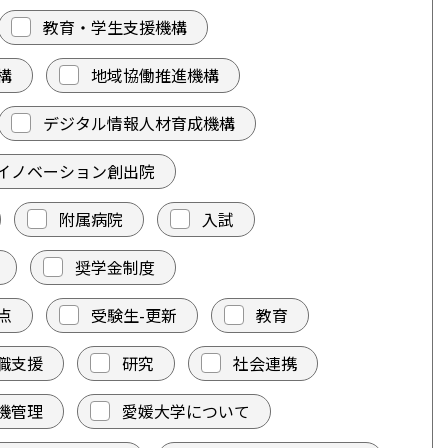
教育・学生支援機構
構
地域協働推進機構
デジタル情報人材育成機構
イノベーション創出院
附属病院
入試
奨学金制度
点
受験生-更新
教育
職支援
研究
社会連携
機管理
愛媛大学について