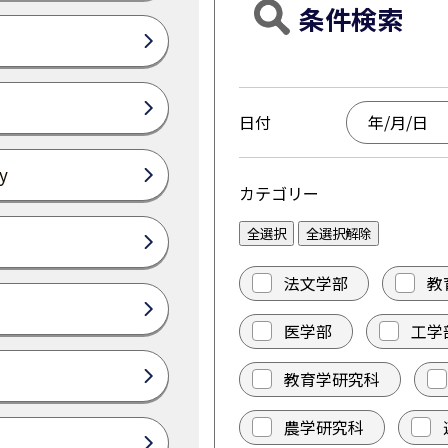
条件検索
日付
y
カテゴリー
全選択
全選択解除
法文学部
教
医学部
工学
教育学研究科
農学研究科