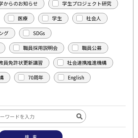
学からのお知らせ
学生プロジェクト研究
医療
学生
社会人
ング
SDGs
職員採用説明会
職員公募
教員免許状更新講習
社会連携推進機構
構
70周年
English
検 索