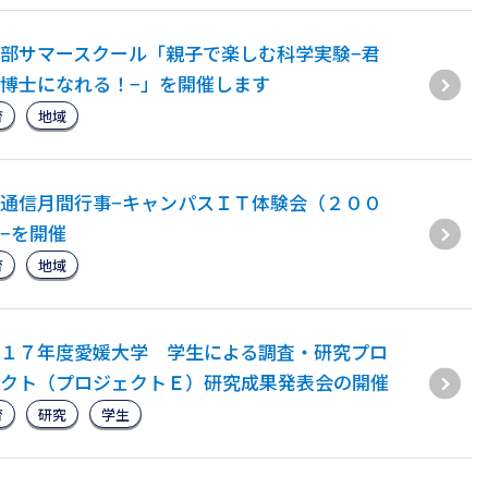
部サマースクール「親子で楽しむ科学実験−君
博士になれる！−」を開催します
育
地域
通信月間行事−キャンパスＩＴ体験会（２００
−を開催
育
地域
１７年度愛媛大学 学生による調査・研究プロ
クト（プロジェクトＥ）研究成果発表会の開催
育
研究
学生