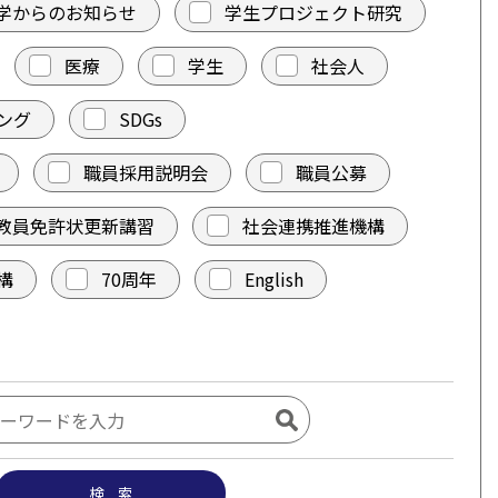
学からのお知らせ
学生プロジェクト研究
医療
学生
社会人
ング
SDGs
職員採用説明会
職員公募
教員免許状更新講習
社会連携推進機構
構
70周年
English
検 索