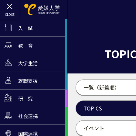
入 試
教 育
TOPI
大学生活
就職支援
一覧（新着順）
研 究
TOPICS
社会連携
イベント
国際連携