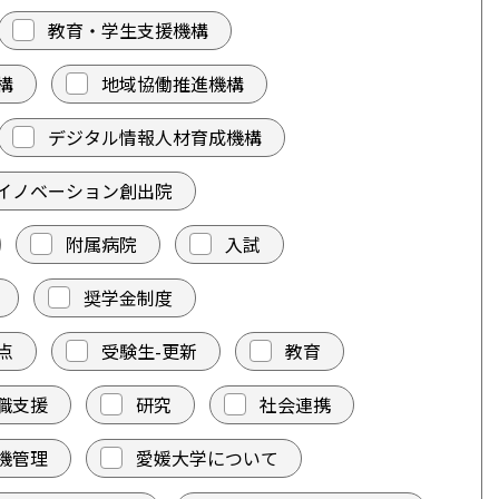
教育・学生支援機構
構
地域協働推進機構
デジタル情報人材育成機構
イノベーション創出院
附属病院
入試
奨学金制度
点
受験生-更新
教育
職支援
研究
社会連携
機管理
愛媛大学について