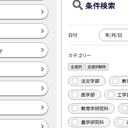
条件検索
日付
y
カテゴリー
全選択
全選択解除
法文学部
教
医学部
工学
教育学研究科
農学研究科