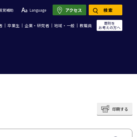
アクセス
検索
視覚補助
Language
寄附を
者
卒業生
企業・研究者
地域・一般
教職員
お考えの方へ
印刷する