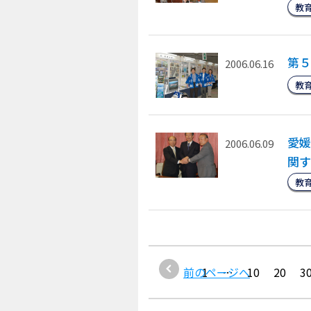
教
第５
2006.06.16
教
愛媛
2006.06.09
関す
教
前のページへ
1
…
10
20
3