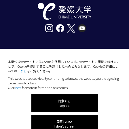
〒790-8577愛媛県松山市道後樋又10番13号
tel. 089-927-9000
本学公式webサイトではCookieを使用しています。webサイトの閲覧を続けるこ
とで、Cookieを使用することを許可したものとみなします。Cookieの詳細につ
10-13 Dogo-Himata, Matsuyama, Ehime 790-
いては
こちら
をご覧ください。
8577 Japan
This website uses cookies. By continuing to browse the website, you are agreeing
Phone: +81 89-927-9000
to our use of cookies.
Click
here
for more in formation on cookies.
(C) 2026 Ehime University.
同意する
I agree.
同意しない
I don't agree.
感想を聞かせてね!