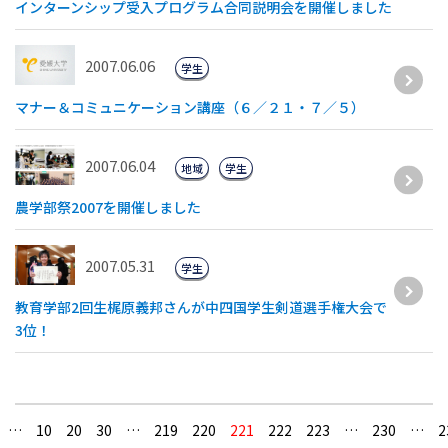
インターンシップ受入プログラム合同説明会を開催しました
2007.06.06
学生
マナー＆コミュニケーション講座（６／２１・７／５）
2007.06.04
地域
学生
農学部祭2007を開催しました
2007.05.31
学生
教育学部2回生梶原義邦さんが中四国学生剣道選手権大会で
3位！
…
10
20
30
…
219
220
221
222
223
…
230
…
2