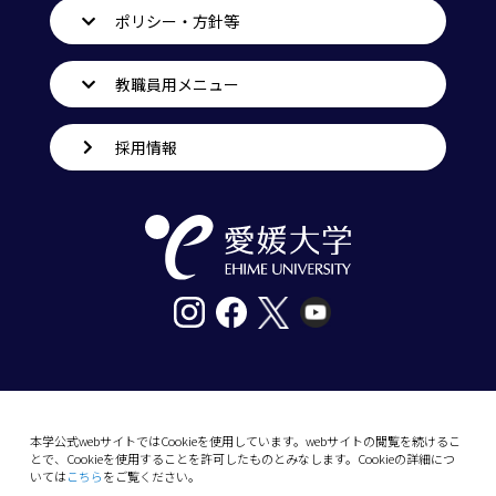
ポリシー・方針等
教職員用メニュー
採用情報
〒790-8577愛媛県松山市道後樋又10番13号
tel. 089-927-9000
本学公式webサイトではCookieを使用しています。webサイトの閲覧を続けるこ
とで、Cookieを使用することを許可したものとみなします。Cookieの詳細につ
10-13 Dogo-Himata, Matsuyama, Ehime 790-
いては
こちら
をご覧ください。
8577 Japan