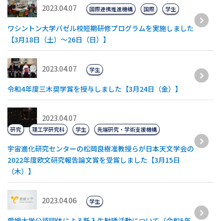
2023.04.07
国際連携推進機構
国際
学生
ワシントン大学バゼル校短期研修プログラムを実施しました
【3月18日（土）～26日（日）】
2023.04.07
学生
令和4年度三木奨学賞を授与しました【3月24日（金）】
2023.04.07
研究
理工学研究科
学生
先端研究・学術支援機構
宇宙進化研究センターの松岡良樹准教授らが日本天文学会の
2022年度欧文研究報告論文賞を受賞しました【3月15日
（木）】
2023.04.06
学生
愛媛大学公認団体による新入生勧誘活動について（令和5年