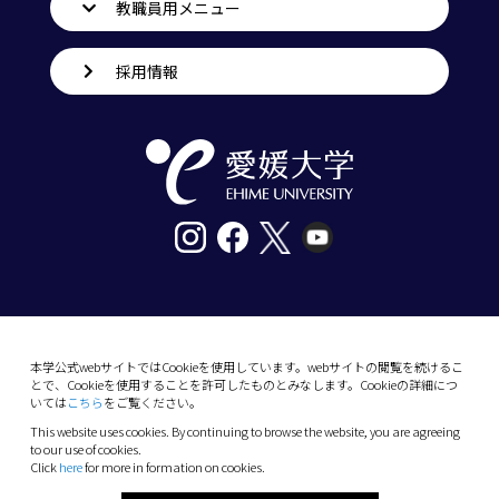
教職員用メニュー
採用情報
〒790-8577愛媛県松山市道後樋又10番13号
tel. 089-927-9000
本学公式webサイトではCookieを使用しています。webサイトの閲覧を続けるこ
とで、Cookieを使用することを許可したものとみなします。Cookieの詳細につ
10-13 Dogo-Himata, Matsuyama, Ehime 790-
いては
こちら
をご覧ください。
8577 Japan
This website uses cookies. By continuing to browse the website, you are agreeing
Phone: +81 89-927-9000
to our use of cookies.
Click
here
for more in formation on cookies.