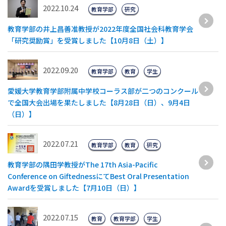
2022.10.24
教育学部
研究
教育学部の井上昌善准教授が2022年度全国社会科教育学会
「研究奨励賞」を受賞しました【10月8日（土）】
2022.09.20
教育学部
教育
学生
愛媛大学教育学部附属中学校コーラス部が二つのコンクール
で全国大会出場を果たしました【8月28日（日）、9月4日
（日）】
2022.07.21
教育学部
教育
研究
教育学部の隅田学教授がThe 17th Asia-Pacific
Conference on GiftednessにてBest Oral Presentation
Awardを受賞しました【7月10日（日）】
2022.07.15
教育
教育学部
学生