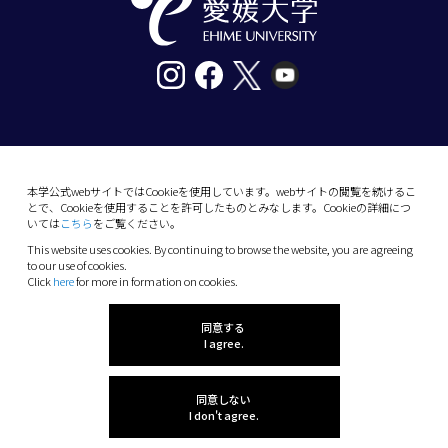
〒790-8577愛媛県松山市道後樋又10番13号
tel. 089-927-9000
本学公式webサイトではCookieを使用しています。webサイトの閲覧を続けるこ
とで、Cookieを使用することを許可したものとみなします。Cookieの詳細につ
10-13 Dogo-Himata, Matsuyama, Ehime 790-
いては
こちら
をご覧ください。
8577 Japan
This website uses cookies. By continuing to browse the website, you are agreeing
Phone: +81 89-927-9000
to our use of cookies.
Click
here
for more in formation on cookies.
(C) 2026 Ehime University.
同意する
I agree.
同意しない
I don't agree.
感想を聞かせてね!