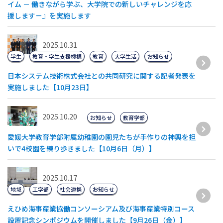
イム － 働きながら学ぶ、大学院での新しいチャレンジを応
援します－』を実施します
2025.10.31
学生
教育・学生支援機構
教育
大学生活
お知らせ
日本システム技術株式会社との共同研究に関する記者発表を
実施しました【10月23日】
2025.10.20
お知らせ
教育学部
愛媛大学教育学部附属幼稚園の園児たちが手作りの神輿を担
いで4校園を練り歩きました【10月6日（月）】
2025.10.17
地域
工学部
社会連携
お知らせ
えひめ海事産業協働コンソーシアム及び海事産業特別コース
設置記念シンポジウムを開催しました【9月26日（金）】