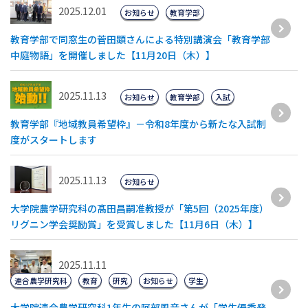
2025.12.01
お知らせ
教育学部
教育学部で同窓生の菅田顕さんによる特別講演会「教育学部
中庭物語」を開催しました【11月20日（木）】
2025.11.13
お知らせ
教育学部
入試
教育学部『地域教員希望枠』－令和8年度から新たな入試制
度がスタートします
2025.11.13
お知らせ
大学院農学研究科の髙田昌嗣准教授が「第5回（2025年度）
リグニン学会奨励賞」を受賞しました【11月6日（木）】
2025.11.11
連合農学研究科
教育
研究
お知らせ
学生
大学院連合農学研究科1年生の阿部風音さんが「学生優秀発