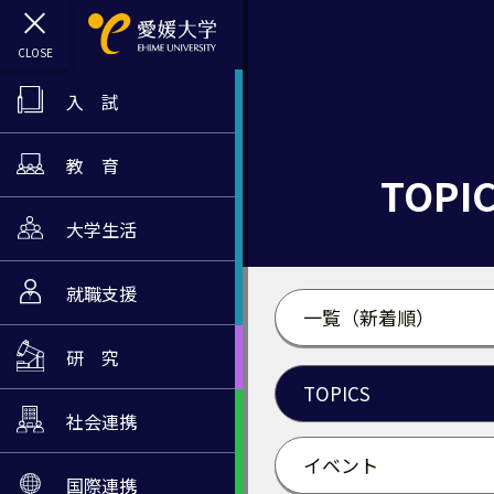
入 試
教 育
TOPI
大学生活
就職支援
一覧（新着順）
研 究
TOPICS
社会連携
イベント
国際連携