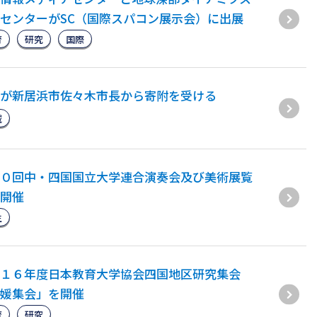
センターがSC（国際スパコン展示会）に出展
育
研究
国際
が新居浜市佐々木市長から寄附を受ける
域
０回中・四国国立大学連合演奏会及び美術展覧
開催
生
１６年度日本教育大学協会四国地区研究集会
媛集会」を開催
育
研究