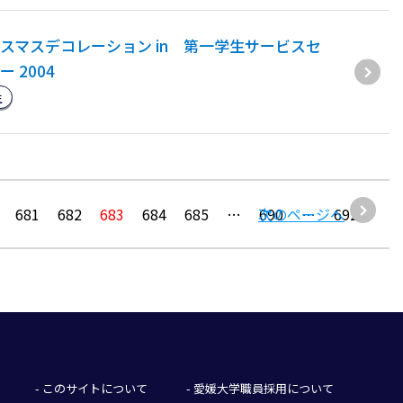
スマスデコレーション in 第一学生サービスセ
ー 2004
生
681
682
683
684
685
…
次のページへ
690
…
692
- このサイトについて
- 愛媛大学職員採用について