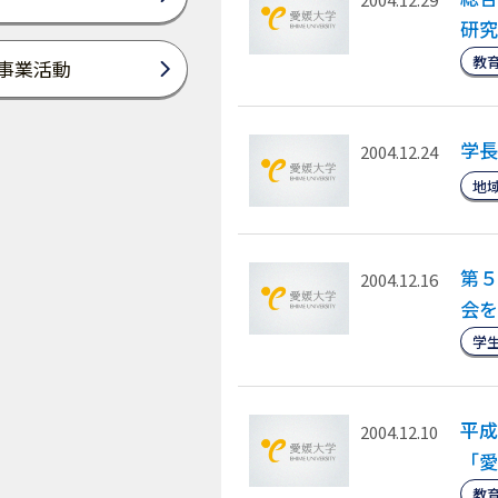
研究
教
事業活動
学長
2004.12.24
地
第５
2004.12.16
会を
学
平成
2004.12.10
「愛
教