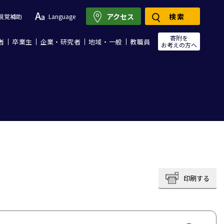
アクセス
検索
視覚補助
Language
寄附を
者
卒業生
企業・研究者
地域・一般
教職員
お考えの方へ
印刷する