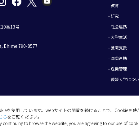
- 教育
- 研究
- 社会連携
10番13号
- 大学生活
, Ehime 790-8577
- 就職支援
- 国際連携
- 危機管理
- 愛媛大学につ
okieを使用しています。webサイトの閲覧を続けることで、Cookie
(C) 2026 Ehime University.
ちら
をご覧ください。
y continuing to browse the website, you are agreeing to our use of cook