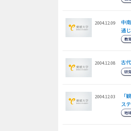
中南
2004.12.09
通じ
教
古代
2004.12.08
研
「観
2004.12.03
ステ
地