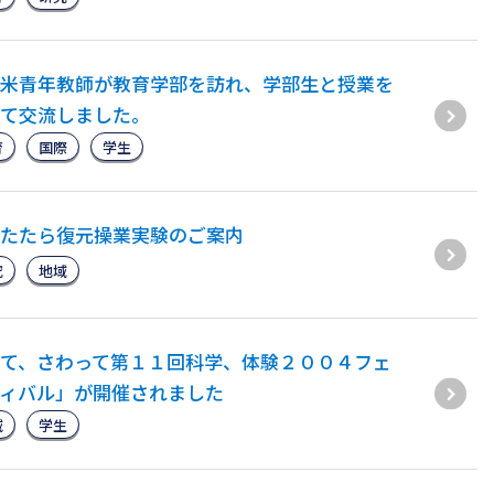
米青年教師が教育学部を訪れ、学部生と授業を
て交流しました。
育
国際
学生
たたら復元操業実験のご案内
究
地域
て、さわって第１１回科学、体験２００４フェ
ィバル」が開催されました
域
学生