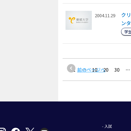
クリ
2004.11.29
ンタ
学
1
前のページへ
…
10
20
30
…
- 入試