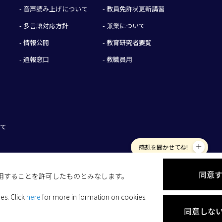
- 音声読み上げについて
- 教員免許状更新講習
- 多言語対応方針
- 兼業について
- 情報公開
- 教育研究者要覧
- 通報窓口
- 教職員用
いて
感想を聞かせてね!
同意
を使用することを許可したものとみなします。
ies.
Click
here
for more in formation on cookies.
同意しな