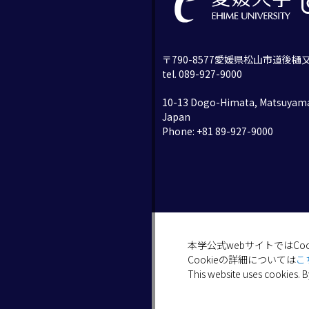
〒790-8577愛媛県松山市道後樋又
tel. 089-927-9000
10-13 Dogo-Himata, Matsuyama
Japan
Phone: +81 89-927-9000
本学公式webサイトではCo
Cookieの詳細については
こ
This website uses cookies. B