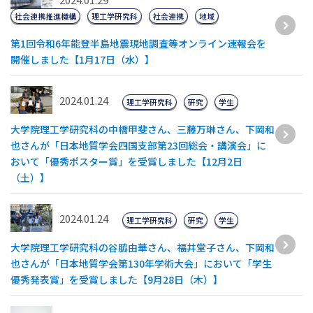
社会連携推進機構
理工学研究科
社会連携
地域
第1回令和6年能登半島地震現地調査等オンライン速報会を
開催しました【1月17日（水）】
2024.01.24
理工学研究科
研究
学生
大学院理工学研究科の中橋甲斐さん、三藤万琳さん、下岡和
也さんが「日本地質学会四国支部第23回総会・講演会」に
おいて「優秀ポスター賞」を受賞しました【12月2日
（土）】
2024.01.24
理工学研究科
研究
学生
大学院理工学研究科の谷脇由華さん、福井堂子さん、下岡和
也さんが「日本地質学会第130年学術大会」において「学生
優秀発表賞」を受賞しました【9月28日（木）】