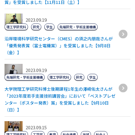
賞」を受賞しました【11月11日（土）】
2023.09.19
理工学研究科
研究
学生
先端研究・学術支援機構
沿岸環境科学研究センター（CMES）の須之内朋哉さんが
「優秀発表賞（富士電機賞）」を受賞しました【9月8日
（金）】
2023.09.19
先端研究・学術支援機構
理工学研究科
研究
学生
大学院理工学研究科博士後期課程1年生の澤崎佑太さんが
「2023年度若手支援技術講習会」において「ベストプレゼ
ンター（ポスター発表）賞」を受賞しました【9月10日
（日）】
2023.09.15
理工学研究科
工学部
教育
社会連携
地域
社会人