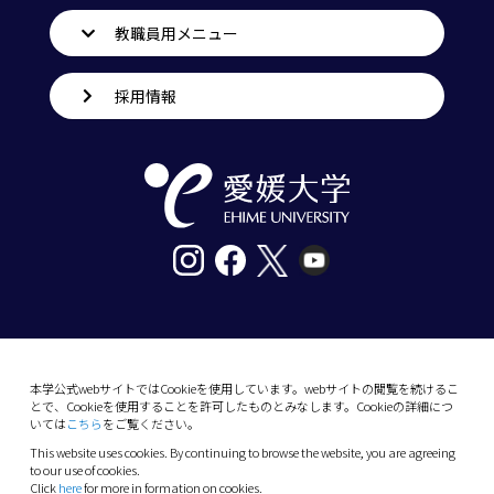
教職員用メニュー
採用情報
〒790-8577愛媛県松山市道後樋又10番13号
tel. 089-927-9000
本学公式webサイトではCookieを使用しています。webサイトの閲覧を続けるこ
とで、Cookieを使用することを許可したものとみなします。Cookieの詳細につ
10-13 Dogo-Himata, Matsuyama, Ehime 790-
いては
こちら
をご覧ください。
8577 Japan
This website uses cookies. By continuing to browse the website, you are agreeing
Phone: +81 89-927-9000
to our use of cookies.
Click
here
for more in formation on cookies.