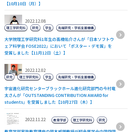
【10月10日（月）】
2022.12.08
理工学研究科
研究
学生
先端研究・学術支援機構
大学院理工学研究科1年生の髙橋佑介さんが「日本ソフトウ
ェア科学会 FOSE2022」において「ポスター・デモ賞」を
受賞しました【11月12日（土）】
2022.12.02
研究
理工学研究科
学生
先端研究・学術支援機構
宇宙進化研究センターブラックホール進化研究部門の今村竜
太さんが「OUTSTANDING CONTRIBUTION AWARD for
students」を受賞しました【10月27日（木）】
2022.11.22
教育学部
理工学研究科
研究
教育学部家政教育講座の岡本威明教授が軽金属学会中国四国