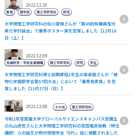
2022.12.20
教育
理学部
理工学研究科
研究
大学院理工学研究科の佐川愛輝さんが「第49回有機典型元
素化学討論会」で優秀ポスター賞を受賞しました【12月10
日（土）】
2022.12.09
先端研究・学術支援機構
理工学研究科
研究
学生
大学院理工学研究科博士前期課程1年生の坂卓磨さんが「植
物化学調節学会第57回大会」において「優秀発表賞」を受
賞しました【11月27日（日）】
2022.12.08
その他
理工学研究科
令和2年度愛媛大学グローバルサイエンスキャンパス受講生
の丸山虎哲さんと大学院理工学研究科の宮田竜彦助教（特任
講師）らの論文が欧州物理学会『EPL』誌に掲載されました