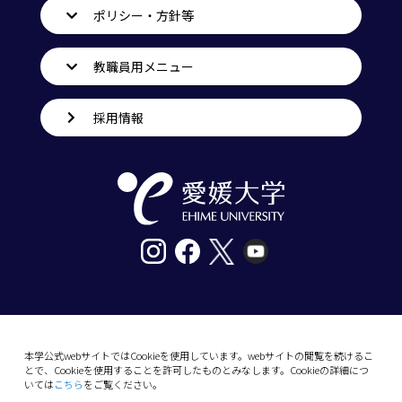
ポリシー・方針等
教職員用メニュー
採用情報
〒790-8577愛媛県松山市道後樋又10番13号
tel. 089-927-9000
本学公式webサイトではCookieを使用しています。webサイトの閲覧を続けるこ
とで、Cookieを使用することを許可したものとみなします。Cookieの詳細につ
10-13 Dogo-Himata, Matsuyama, Ehime 790-
いては
こちら
をご覧ください。
8577 Japan