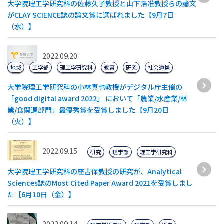
大学院理工学研究科の佐藤久子教授と山下浩准教授らの論文
がCLAY SCIENCE誌の論文賞に選ばれました【9月7日
（水）】
2022.09.20
地域
工学部
理工学研究科
教育
研究
社会連携
大学院理工学研究科の小林真也教授がデジタル庁主催の
「good digital award 2022」 において「農業/水産業/林
業/食関連部門」最優秀賞を受賞しました【9月20日
（火）】
2022.09.15
研究
理学部
理工学研究科
大学院理工学研究科の座古保教授の研究が、Analytical
Sciences誌のMost Cited Paper Award 2021を受賞しまし
た【6月10日（金）】
2022.09.14