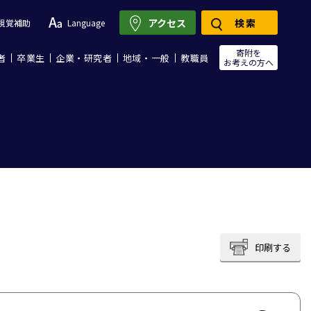
アクセス
検索
視覚補助
Language
寄附を
者
卒業生
企業・研究者
地域・一般
教職員
お考えの方へ
印刷する