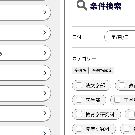
条件検索
日付
y
カテゴリー
全選択
全選択解除
法文学部
教
医学部
工学
教育学研究科
農学研究科