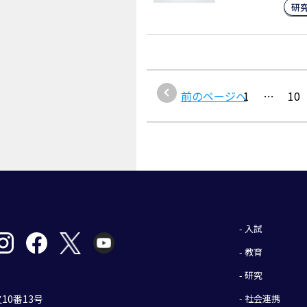
研
前のページへ
1
…
10
- 入試
- 教育
- 研究
- 社会連携
10番13号