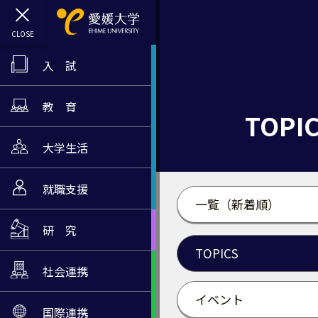
入 試
教 育
TOPI
大学生活
就職支援
一覧（新着順）
研 究
TOPICS
社会連携
イベント
国際連携