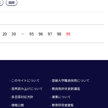
究
国際
20
30
…
95
96
97
98
99
- このサイトについて
- 愛媛大学職員採用について
- 音声読み上げについて
- 教員免許状更新講習
- 多言語対応方針
- 兼業について
- 情報公開
- 教育研究者要覧