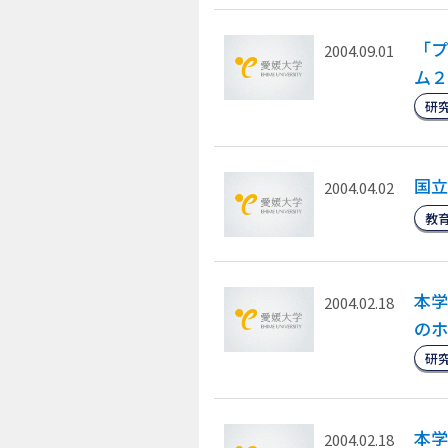
「プ
2004.09.01
ム２
研
国立
2004.04.02
教
本学
2004.02.18
のホ
研
本学
2004.02.18