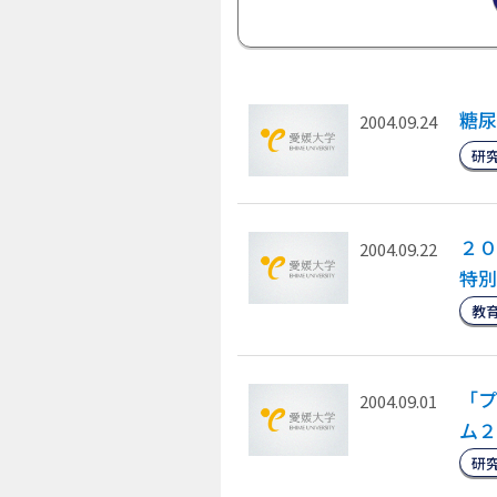
糖尿
2004.09.24
研
２０
2004.09.22
特別
教
「プ
2004.09.01
ム２
研