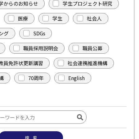
学からのお知らせ
学生プロジェクト研究
医療
学生
社会人
ング
SDGs
職員採用説明会
職員公募
教員免許状更新講習
社会連携推進機構
構
70周年
English
検 索