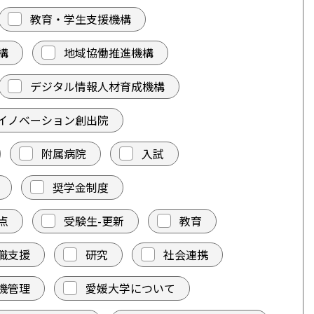
教育・学生支援機構
構
地域協働推進機構
デジタル情報人材育成機構
イノベーション創出院
附属病院
入試
奨学金制度
点
受験生-更新
教育
職支援
研究
社会連携
機管理
愛媛大学について