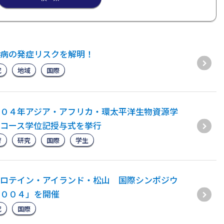
病の発症リスクを解明！
究
地域
国際
０４年アジア・アフリカ・環太平洋生物資源学
コース学位記授与式を挙行
育
研究
国際
学生
ロテイン・アイランド・松山 国際シンポジウ
００４」を開催
究
国際