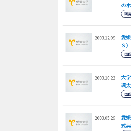
のホ
研
愛媛
2003.12.09
Ｓ）
国
大学
2003.10.22
環太
国
愛媛
2003.05.29
式典