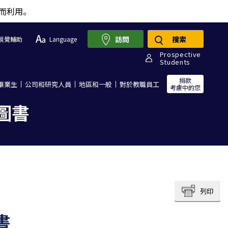
而利用。
訪問
搜索
視覺輔助
Language
Prospective
Students
捐款
畢業生
公司和研究人員
地區和一般
對於教職員工
考慮中的您
字圖書
列印
書