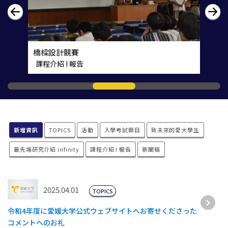
幼兒教育實用理論
課程介紹 I 報告
新增資訊
TOPICS
活動
入學考試題目
致未來的愛大學生
最先端研究介紹 infinity
課程介紹 I 報告
新聞稿
2025.04.01
TOPICS
令和4年度に愛媛大学公式ウェブサイトへお寄せくださった
コメントへのお礼