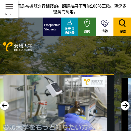
這個網頁是被機器進行翻譯的。翻譯結果不可能100%正確。望您多
理解而利用。
Prospective
按受眾
Students
捐款
訪問
搜索
功能表