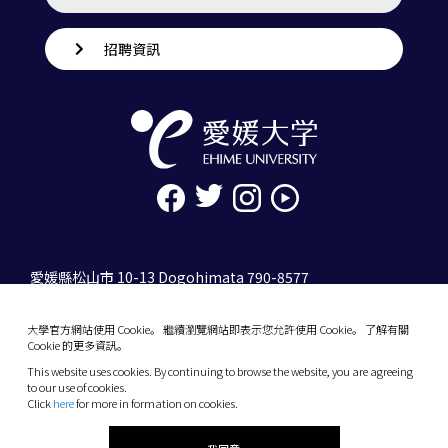
招聘資訊
愛媛縣松山市 10-13 Dogohimata 790-8577
tel. 089-927-9000
大學官方網站使用 Cookie。 繼續瀏覽網站即表示您允許使用 Cookie。 了解有關
10-13 Dogo-Himata, Matsuyama, Ehime 790-
Cookie 的更多資訊。
8577 Japan
This website uses cookies. By continuing to browse the website, you are agreeing
Phone: +81 89-927-9000
to our use of cookies.
Click
here
for more in formation on cookies.
(C) 2026 Ehime University.