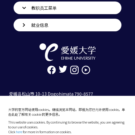
教职员工菜单
就业信息
爱媛县松山市 10-13 Dogohimata 790-8577
tel. 089-927-9000
大学的官方网站使用cookies。继续浏览本网站，即视为您已允许使用 cookie。单
10-13 Dogo-Himata, Matsuyama, Ehime 790-
击此处了解有关 cookie 的更多信息。
8577 Japan
This website uses cookies. By continuing to browse the website, you are agreeing
Phone: +81 89-927-9000
to our use of cookies.
Click
here
for more in formation on cookies.