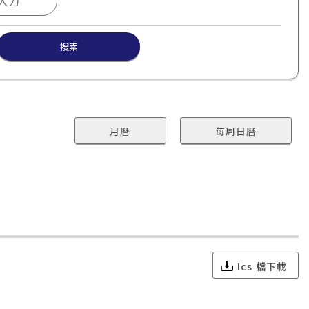
搜索
月曆
每周日曆
Ics 檔下載