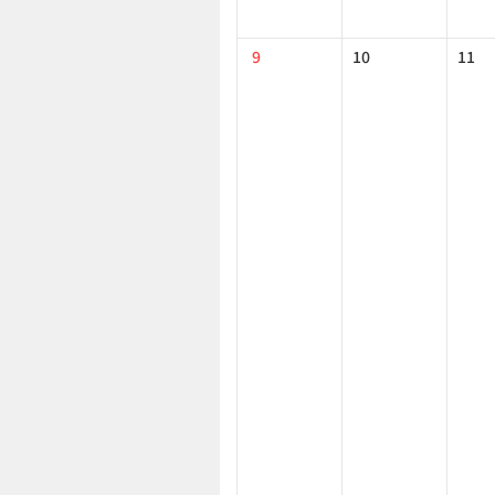
9
10
11