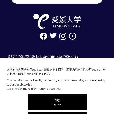
爱媛县松山市 10-13 Dogohimata 790-8577
tel. 089-927-9000
大学的官方网站使用cookies。继续浏览本网站，即视为您已允许使用 cookie。单
10-13 Dogo-Himata, Matsuyama, Ehime 790-
击此处了解有关 cookie 的更多信息。
8577 Japan
This website uses cookies. By continuing to browse the website, you are agreeing
Phone: +81 89-927-9000
to our use of cookies.
Click
here
for more in formation on cookies.
(C) 2026 Ehime University.
同意
I agree.