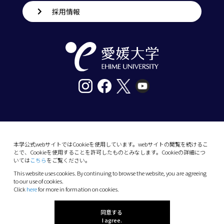
採用情報
〒790-8577愛媛県松山市道後樋又10番13号
tel. 089-927-9000
本学公式webサイトではCookieを使用しています。webサイトの閲覧を続けるこ
とで、Cookieを使用することを許可したものとみなします。Cookieの詳細につ
10-13 Dogo-Himata, Matsuyama, Ehime 790-
いては
こちら
をご覧ください。
8577 Japan
This website uses cookies. By continuing to browse the website, you are agreeing
Phone: +81 89-927-9000
to our use of cookies.
Click
here
for more in formation on cookies.
(C) 2026 Ehime University.
同意する
I agree.