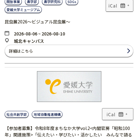
開放事業
農学部
農学研究科
SDGs
+
愛媛大学ミュージアム
昆虫展2026～ビジュアル昆虫展～
2026-08-06 ~ 2026-08-10
城北キャンパス
詳細はこちら
社会共創学部
地域協働推進機構
+
【参加者募集】令和8年度まちなか大学vol.2<内閣官房「昭和100
年」関連施策>「伝えたい・学びたい・活かしたい みんなで語る