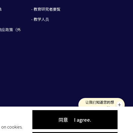
站
- 教育研究者要覧
- 教学人员
語响应政策（外
让我们知道您的想
法！
同意
I agree.
 on cookies.