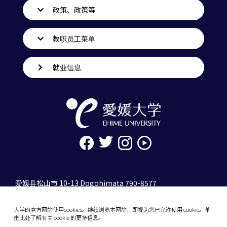
政策、政策等
教职员工菜单
就业信息
爱媛县松山市 10-13 Dogohimata 790-8577
tel. 089-927-9000
大学的官方网站使用cookies。继续浏览本网站，即视为您已允许使用 cookie。单
10-13 Dogo-Himata, Matsuyama, Ehime 790-
击此处了解有关 cookie 的更多信息。
8577 Japan