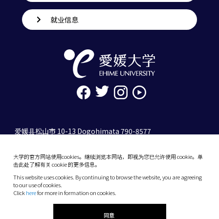
就业信息
爱媛县松山市 10-13 Dogohimata 790-8577
tel. 089-927-9000
大学的官方网站使用cookies。继续浏览本网站，即视为您已允许使用 cookie。单
10-13 Dogo-Himata, Matsuyama, Ehime 790-
击此处了解有关 cookie 的更多信息。
8577 Japan
This website uses cookies. By continuing to browse the website, you are agreeing
Phone: +81 89-927-9000
to our use of cookies.
Click
here
for more in formation on cookies.
(C) 2026 Ehime University.
同意