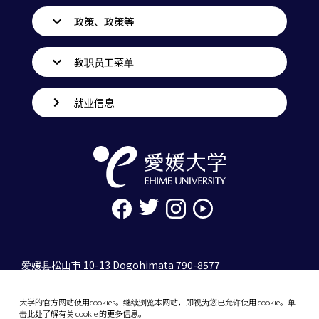
政策、政策等
教职员工菜单
就业信息
爱媛县松山市 10-13 Dogohimata 790-8577
tel. 089-927-9000
大学的官方网站使用cookies。继续浏览本网站，即视为您已允许使用 cookie。单
10-13 Dogo-Himata, Matsuyama, Ehime 790-
击此处了解有关 cookie 的更多信息。