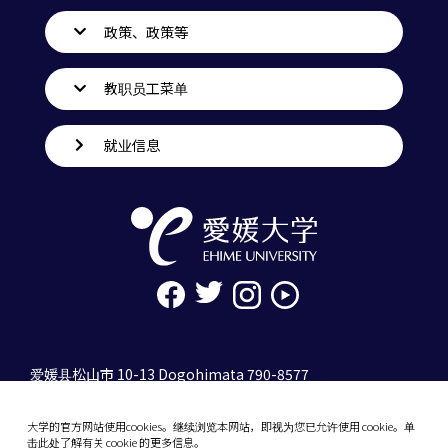
政策、政策等
教职员工菜单
就业信息
爱媛县松山市 10-13 Dogohimata 790-8577
tel. 089-927-9000
大学的官方网站使用cookies。继续浏览本网站，即视为您已允许使用 cookie。单
10-13 Dogo-Himata, Matsuyama, Ehime 790-
击此处了解有关 cookie 的更多信息。