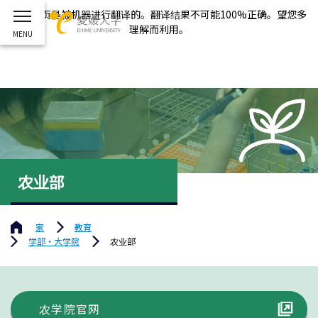
这个网页是被机器进行翻译的。翻译结果不可能100%正确。望您多
理解而利用。
农业部
家
教育
学部・大学院
农业部
农学院官网