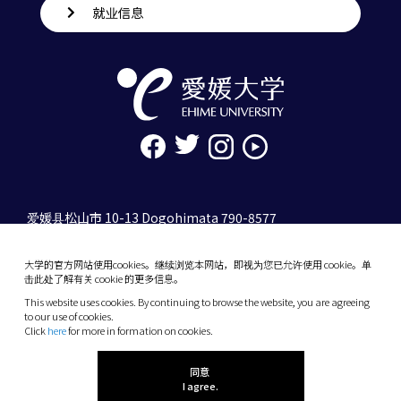
就业信息
爱媛县松山市 10-13 Dogohimata 790-8577
tel. 089-927-9000
大学的官方网站使用cookies。继续浏览本网站，即视为您已允许使用 cookie。单
10-13 Dogo-Himata, Matsuyama, Ehime 790-
击此处了解有关 cookie 的更多信息。
8577 Japan
This website uses cookies. By continuing to browse the website, you are agreeing
Phone: +81 89-927-9000
to our use of cookies.
Click
here
for more in formation on cookies.
(C) 2026 Ehime University.
同意
I agree.