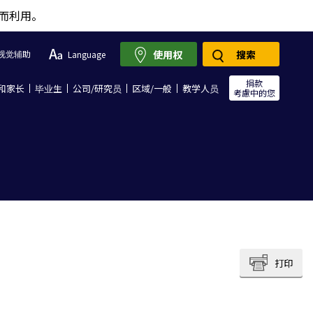
而利用。
使用权
搜索
视觉辅助
Language
捐款
和家长
毕业生
公司/研究员
区域/一般
教学人员
考慮中的您
打印