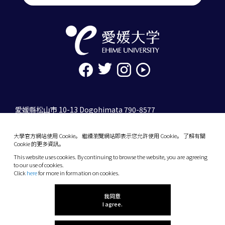
愛媛縣松山市 10-13 Dogohimata 790-8577
tel. 089-927-9000
大學官方網站使用 Cookie。 繼續瀏覽網站即表示您允許使用 Cookie。 了解有關
10-13 Dogo-Himata, Matsuyama, Ehime 790-
Cookie 的更多資訊。
8577 Japan
This website uses cookies. By continuing to browse the website, you are agreeing
Phone: +81 89-927-9000
to our use of cookies.
Click
here
for more in formation on cookies.
(C) 2026 Ehime University.
我同意
I agree.