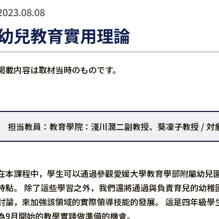
2023.08.08
幼兒教育實用理論
掲載内容は取材当時のものです。
担当教員：教育學院：淺川潤二副教授、葵凜子教授 / 対象
在本課程中，學生可以通過參觀愛媛大學教育學部附屬幼兒園
特點。 除了這些學習之外，我們還將通過與負責育兒的幼稚
討論，來加強該領域的實際領導技能的發展。 這是四年級學
為9月開始的教學實踐做準備的機會。