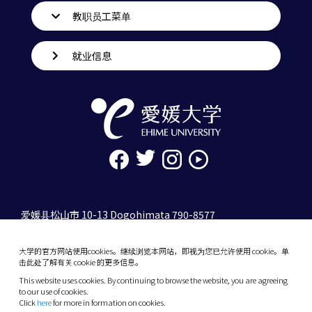
教职员工菜单
就业信息
爱媛县松山市 10-13 Dogohimata 790-8577
tel. 089-927-9000
大学的官方网站使用cookies。继续浏览本网站，即视为您已允许使用 cookie。单
10-13 Dogo-Himata, Matsuyama, Ehime 790-
击此处了解有关 cookie 的更多信息。
8577 Japan
This website uses cookies. By continuing to browse the website, you are agreeing
Phone: +81 89-927-9000
to our use of cookies.
Click
here
for more in formation on cookies.