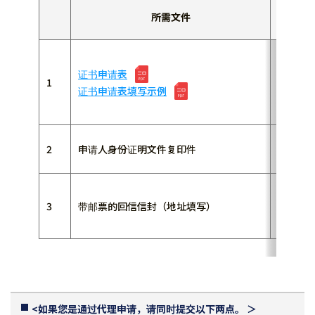
所需文件
如果申
*如果
证书申请表
1
*不能
证书申请表填写示例
综合保
学生证
2
申请人身份证明文件复印件
*如果
如果您
3
带邮票的回信信封（地址填写）
在这种情
*有关
<如果您是通过代理申请，请同时提交以下两点。 ＞