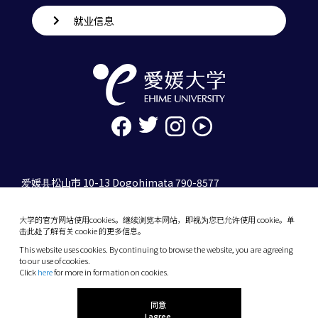
就业信息
爱媛县松山市 10-13 Dogohimata 790-8577
tel. 089-927-9000
大学的官方网站使用cookies。继续浏览本网站，即视为您已允许使用 cookie。单
10-13 Dogo-Himata, Matsuyama, Ehime 790-
击此处了解有关 cookie 的更多信息。
8577 Japan
This website uses cookies. By continuing to browse the website, you are agreeing
Phone: +81 89-927-9000
to our use of cookies.
Click
here
for more in formation on cookies.
(C) 2026 Ehime University.
同意
I agree.