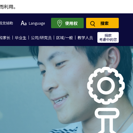
而利用。
使用权
搜索
视觉辅助
Language
捐款
和家长
毕业生
公司/研究员
区域/一般
教学人员
考慮中的您