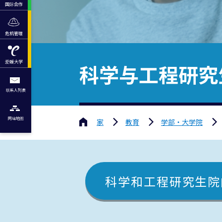
国际合作
危机管理
爱媛大学
科学与工程研究
联系人列表
网站地图
家
教育
学部・大学院
科学和工程研究生院