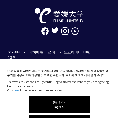
〒790-8577 에히메현 마쓰야마시 도고히마타 10번
13호
tel. 089-927-9000
본학 공식 웹 사이트에서는 쿠키를 사용하고 있습니다. 웹사이트를 계속 탐색하여
10-13 Dogo-Himata, Matsuyama, Ehime 790-
쿠키를 사용하도록 허용한 것으로 간주합니다. 쿠키에 대해 자세히 알아보세요.
8577 Japan
This website uses cookies. By continuing to browse the website, you are agreeing
Phone: +81 89-927-9000
to our use of cookies.
Click
here
for more in formation on cookies.
(C) 2026 Ehime University.
동의하다
I agree.