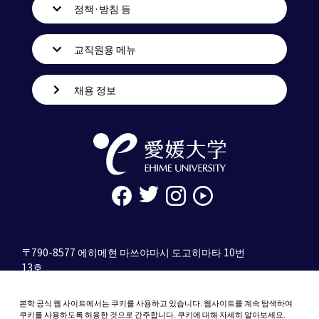
정책·방침 등
교직원용 메뉴
채용 정보
〒790-8577 에히메현 마쓰야마시 도고히마타 10번
13호
tel. 089-927-9000
본학 공식 웹 사이트에서는 쿠키를 사용하고 있습니다. 웹사이트를 계속 탐색하여
10-13 Dogo-Himata, Matsuyama, Ehime 790-
쿠키를 사용하도록 허용한 것으로 간주합니다. 쿠키에 대해 자세히 알아보세요.