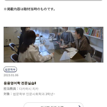
※掲載内容は取材当時のものです。
법문학부
2023.01.06
응용영어학 전문실습Ⅱ
担当教員：다카하시 치카
対象：법문학부 인문사회학과 2학년~