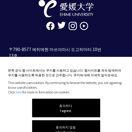
〒790-8577 에히메현 마쓰야마시 도고히마타 10번
13호
tel. 089-927-9000
본학 공식 웹 사이트에서는 쿠키를 사용하고 있습니다. 웹사이트를 계속 탐색하여
10-13 Dogo-Himata, Matsuyama, Ehime 790-
쿠키를 사용하도록 허용한 것으로 간주합니다. 쿠키에 대해 자세히 알아보세요.
8577 Japan
This website uses cookies. By continuing to browse the website, you are agreeing
Phone: +81 89-927-9000
to our use of cookies.
Click
here
for more in formation on cookies.
(C) 2026 Ehime University.
동의하다
I agree.
동의하지 않음