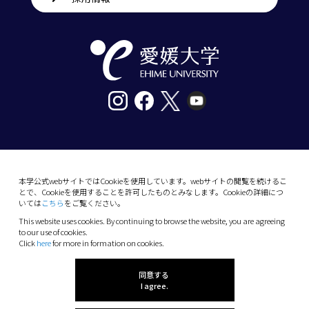
〒790-8577愛媛県松山市道後樋又10番13号
tel. 089-927-9000
本学公式webサイトではCookieを使用しています。webサイトの閲覧を続けるこ
とで、Cookieを使用することを許可したものとみなします。Cookieの詳細につ
10-13 Dogo-Himata, Matsuyama, Ehime 790-
いては
こちら
をご覧ください。
8577 Japan
This website uses cookies. By continuing to browse the website, you are agreeing
Phone: +81 89-927-9000
to our use of cookies.
Click
here
for more in formation on cookies.
(C) 2026 Ehime University.
同意する
I agree.