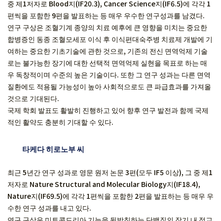
중 제1저자로 Blood지(IF20.3), Cancer Science지(IF6.5)에 각각 1
편씩을 포함한 9편을 발표하는 등 매우 우수한 연구성과를 남겼다.
연구 구상은 조혈기계 종양의 치료 예후에 큰 영향을 미치는 중요한
합병증인 동종 조혈모세포 이식 후 이식편대숙주병 치료제 개발에 기
여하는 중요한 기초기술에 관한 것으로, 기존의 전신 면역억제 기술
로는 불가능한 장기에 대한 선택적 면역억제 실현을 목표로 하는 매
우 독창적이며 수준의 높은 기술이다. 또한 그 연구 성과는 다른 면역
질환에도 적용될 가능성이 높아 사회적으로도 큰 파급효과를 가져올
것으로 기대된다.
국제 학회 발표도 활발히 진행하고 있어 향후 연구 발전과 함께 국제
적인 활약도 충분히 기대할 수 있다.
타케다 히로노부 씨
최근 5년간 연구 성과로 영문 원저 논문 3편(모두 IF5 이상), 그 중 제1
저자로 Nature Structural and Molecular Biology지(IF18.4),
Nature지(IF69.5)에 각각 1편씩을 포함한 2편을 발표하는 등 매우 우
수한 연구 성과를 내고 있다.
연구 구상은 미토콘드리아 기능을 뒷받침하는 단백질의 장기 내 정교