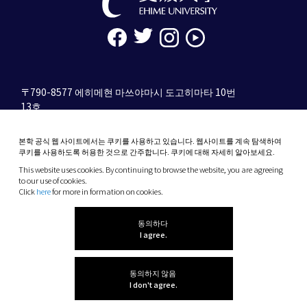
〒790-8577 에히메현 마쓰야마시 도고히마타 10번
13호
tel. 089-927-9000
본학 공식 웹 사이트에서는 쿠키를 사용하고 있습니다. 웹사이트를 계속 탐색하여
10-13 Dogo-Himata, Matsuyama, Ehime 790-
쿠키를 사용하도록 허용한 것으로 간주합니다. 쿠키에 대해 자세히 알아보세요.
8577 Japan
This website uses cookies. By continuing to browse the website, you are agreeing
Phone: +81 89-927-9000
to our use of cookies.
Click
here
for more in formation on cookies.
(C) 2026 Ehime University.
동의하다
I agree.
동의하지 않음
I don't agree.
감상을 들려주세
요!