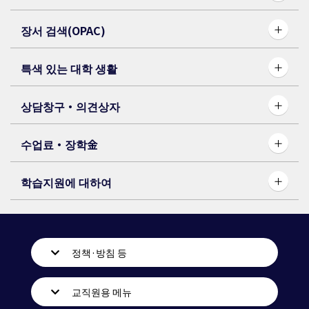
장서 검색(OPAC)
특색 있는 대학 생활
상담창구・의견상자
수업료・장학⾦
학습지원에 대하여
정책·방침 등
교직원용 메뉴