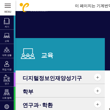
이 페이지는 기계번역
켜기
교육
교육
대학 생활
취업 지원
디지털정보인재양성기구
연구
학부
사회 협력
연구과·학환