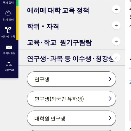
국제 협력
에히메 대학 교육 정책
위기 관리
학위・자격
에히메 대학
교육·학교 원기구람람
문의처 일람
연구생·과목 등 이수생·청강생
Sitemap
연구생
연구생(외국인 유학생)
대학원 연구생