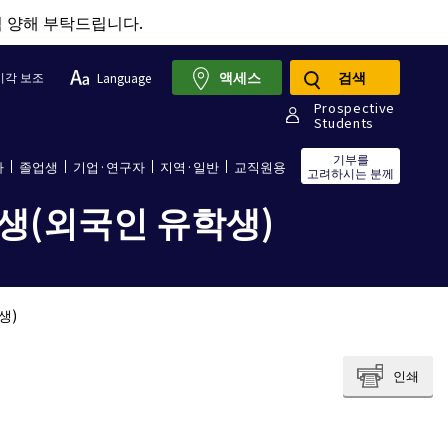
점 양해 부탁드립니다.
액세스
검색
시각 보조
Language
Prospective
Students
기부를
자
졸업생
기업·연구자
지역·일반
교직원용
고려하시는 분께
생(외국인 유학생)
생)
인쇄
.