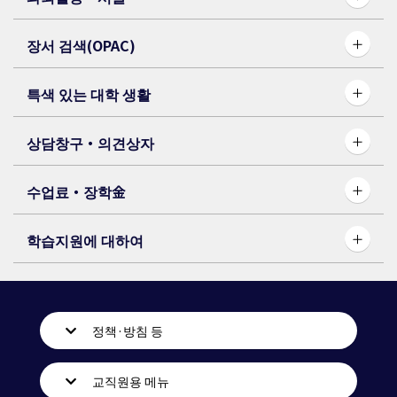
장서 검색(OPAC)
특색 있는 대학 생활
상담창구・의견상자
수업료・장학⾦
학습지원에 대하여
정책·방침 등
교직원용 메뉴