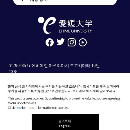
〒790-8577 에히메현 마쓰야마시 도고히마타 10번
13호
tel. 089-927-9000
본학 공식 웹 사이트에서는 쿠키를 사용하고 있습니다. 웹사이트를 계속 탐색하여
10-13 Dogo-Himata, Matsuyama, Ehime 790-
쿠키를 사용하도록 허용한 것으로 간주합니다. 쿠키에 대해 자세히 알아보세요.
8577 Japan
This website uses cookies. By continuing to browse the website, you are agreeing
Phone: +81 89-927-9000
to our use of cookies.
Click
here
for more in formation on cookies.
(C) 2026 Ehime University.
동의하다
I agree.