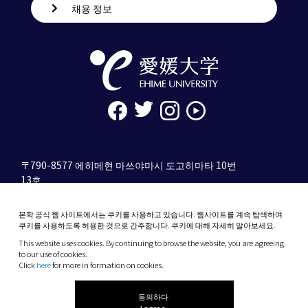
채용 정보
〒790-8577 에히메현 마쓰야마시 도고히마타 10번
13호
tel. 089-927-9000
본학 공식 웹 사이트에서는 쿠키를 사용하고 있습니다. 웹사이트를 계속 탐색하여
10-13 Dogo-Himata, Matsuyama, Ehime 790-
쿠키를 사용하도록 허용한 것으로 간주합니다. 쿠키에 대해 자세히 알아보세요.
8577 Japan
This website uses cookies. By continuing to browse the website, you are agreeing
Phone: +81 89-927-9000
to our use of cookies.
Click
here
for more in formation on cookies.
(C) 2026 Ehime University.
동의하다