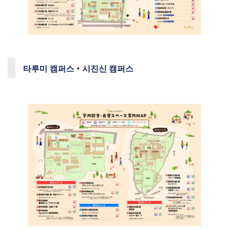
타루미 캠퍼스・시진신 캠퍼스