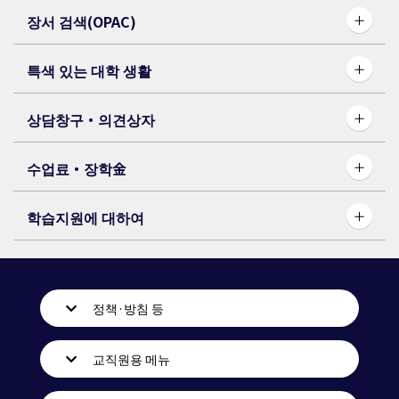
장서 검색(OPAC)
특색 있는 대학 생활
상담창구・의견상자
수업료・장학⾦
학습지원에 대하여
정책·방침 등
교직원용 메뉴