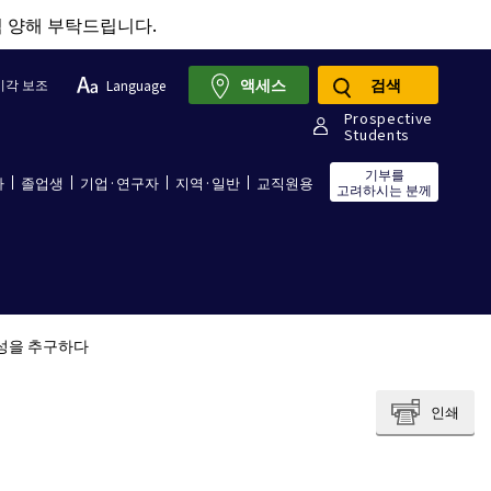
점 양해 부탁드립니다.
액세스
검색
시각 보조
Language
Prospective
Students
기부를
자
졸업생
기업·연구자
지역·일반
교직원용
고려하시는 분께
성을 추구하다
인쇄