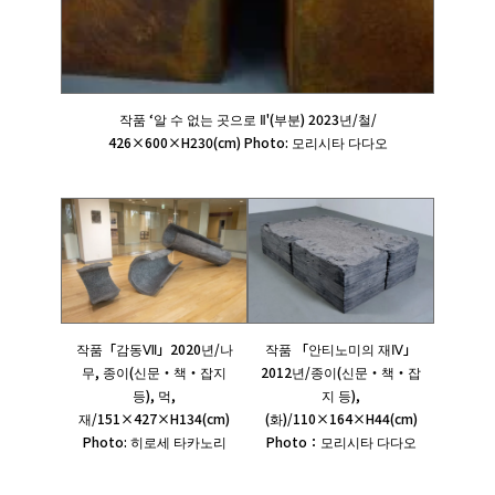
작품 ‘알 수 없는 곳으로 Ⅱ'(부분) 2023년/철/
426×600×H230(cm) Photo: 모리시타 다다오
작품 「안티노미의 재Ⅳ」
작품「감동Ⅶ」2020년/나
2012년/종이(신문・책・잡
무, 종이(신문・책・잡지
지 등),
등), 먹,
(화)/110×164×H44(cm)
재/151×427×H134(cm)
Photo：모리시타 다다오
Photo: 히로세 타카노리