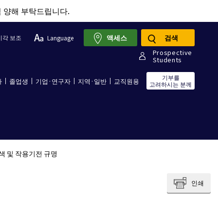
점 양해 부탁드립니다.
액세스
검색
시각 보조
Language
Prospective
Students
기부를
자
졸업생
기업·연구자
지역·일반
교직원용
고려하시는 분께
색 및 작용기전 규명
인쇄