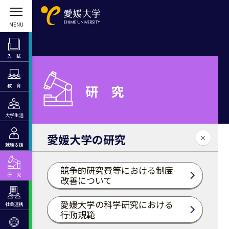
入 試
研 究
教 育
大学生活
愛媛大学の研究
就職支援
競争的研究費等における制度
研 究
改善について
愛媛⼤学の科学研究における
社会連携
⾏動規範