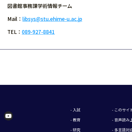
図書館事務課学術情報チーム
Mail：
libsys@stu.ehime-u.ac.jp
TEL：
089-927-8841
- 入試
- このサ
- 教育
- 音声読
- 研究
- 多言語対