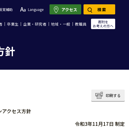
アクセス
検索
視覚補助
Language
寄附を
者
卒業生
企業・研究者
地域・一般
教職員
お考えの方へ
方針
印刷する
ンアクセス方針
令和3年11月17日 制定