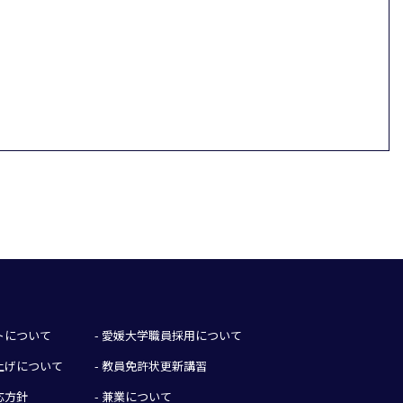
イトについて
- 愛媛大学職員採用について
み上げについて
- 教員免許状更新講習
応方針
- 兼業について