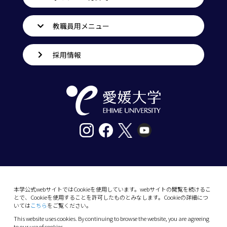
教職員用メニュー
採用情報
〒790-8577愛媛県松山市道後樋又10番13号
tel. 089-927-9000
本学公式webサイトではCookieを使用しています。webサイトの閲覧を続けるこ
とで、Cookieを使用することを許可したものとみなします。Cookieの詳細につ
10-13 Dogo-Himata, Matsuyama, Ehime 790-
いては
こちら
をご覧ください。
8577 Japan
This website uses cookies. By continuing to browse the website, you are agreeing
Phone: +81 89-927-9000
to our use of cookies.